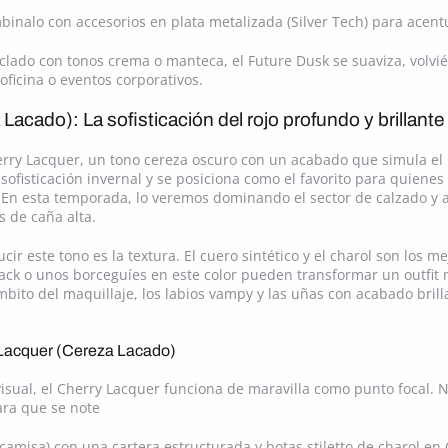
binalo con accesorios en plata metalizada (Silver Tech) para acentu
zclado con tonos crema o manteca, el Future Dusk se suaviza, volv
 oficina o eventos corporativos.
acado): La sofisticación del rojo profundo y brillante
erry Lacquer, un tono cereza oscuro con un acabado que simula el bri
 sofisticación invernal y se posiciona como el favorito para quiene
 En esta temporada, lo veremos dominando el sector de calzado y 
s de caña alta.
ucir este tono es la textura. El cuero sintético y el charol son los m
ack o unos borceguíes en este color pueden transformar un outfit
mbito del maquillaje, los labios vampy y las uñas con acabado bri
 Lacquer (Cereza Lacado)
visual, el Cherry Lacquer funciona de maravilla como punto focal. N
ara que se note
 camisa) con una cartera estructurada y botas stiletto de charol en