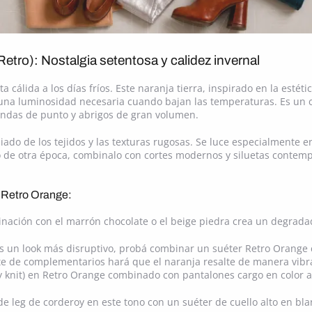
etro): Nostalgia setentosa y calidez invernal
a cálida a los días fríos. Este naranja tierra, inspirado en la estéti
 una luminosidad necesaria cuando bajan las temperaturas. Es un co
rendas de punto y abrigos de gran volumen.
iado de los tejidos y las texturas rugosas. Se luce especialmente en
do de otra época, combinalo con cortes modernos y siluetas contemp
 Retro Orange:
binación con el marrón chocolate o el beige piedra crea un degrad
s un look más disruptivo, probá combinar un suéter Retro Orange
aste de complementarios hará que el naranja resalte de manera vibr
 knit) en Retro Orange combinado con pantalones cargo en color a
 leg de corderoy en este tono con un suéter de cuello alto en bla