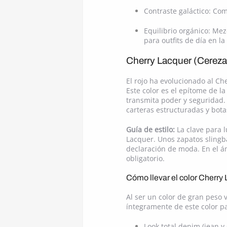
Contraste galáctico: Com
Equilibrio orgánico: Me
para outfits de día en la
Cherry Lacquer (Cereza L
El rojo ha evolucionado al Ch
Este color es el epítome de la
transmita poder y seguridad.
carteras estructuradas y bota
Guía de estilo:
La clave para l
Lacquer. Unos zapatos slingb
declaración de moda. En el á
obligatorio.
Cómo llevar el color Cherry
Al ser un color de gran peso 
íntegramente de este color p
Look total denim (jean y