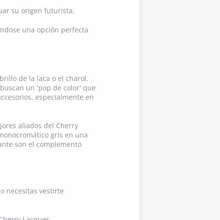
ar su origen futurista.
iéndose una opción perfecta
llo de la laca o el charol.
s buscan un 'pop de color' que
accesorios, especialmente en
ejores aliados del Cherry
 monocromático gris en una
llante son el complemento
o necesitas vestirte
 Cherry Lacquer.