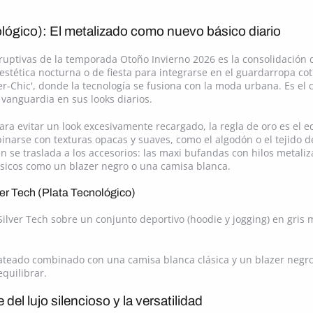
ológico): El metalizado como nuevo básico diario
uptivas de la temporada Otoño Invierno 2026 es la consolidación de
 estética nocturna o de fiesta para integrarse en el guardarropa c
r-Chic', donde la tecnología se fusiona con la moda urbana. Es el 
vanguardia en sus looks diarios.
ara evitar un look excesivamente recargado, la regla de oro es el e
narse con texturas opacas y suaves, como el algodón o el tejido de
én se traslada a los accesorios: las maxi bufandas con hilos metali
ásicos como un blazer negro o una camisa blanca.
ver Tech (Plata Tecnológico)
ilver Tech sobre un conjunto deportivo (hoodie y jogging) en gris
plateado combinado con una camisa blanca clásica y un blazer negro
quilibrar.
del lujo silencioso y la versatilidad