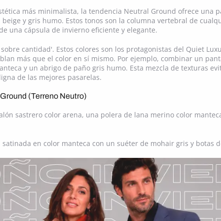
tética más minimalista, la tendencia Neutral Ground ofrece una pa
 beige y gris humo. Estos tonos son la columna vertebral de cualqu
de una cápsula de invierno eficiente y elegante.
 sobre cantidad'. Estos colores son los protagonistas del Quiet Luxur
hablan más que el color en sí mismo. Por ejemplo, combinar un pan
nteca y un abrigo de paño gris humo. Esta mezcla de texturas evita
digna de las mejores pasarelas.
l Ground (Terreno Neutro)
alón sastrero color arena, una polera de lana merino color mantec
i satinada en color manteca con un suéter de mohair gris y botas 