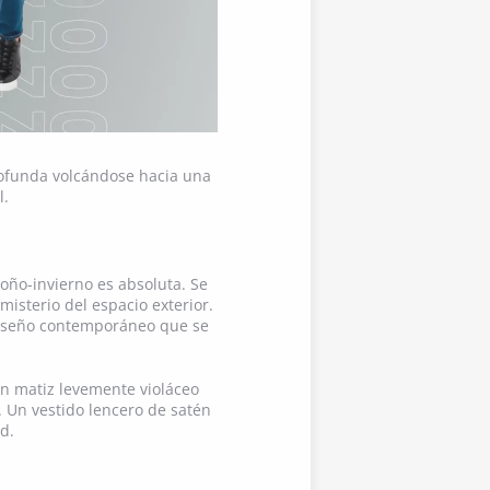
profunda volcándose hacia una
l.
oño-invierno es absoluta. Se
isterio del espacio exterior.
l diseño contemporáneo que se
un matiz levemente violáceo
. Un vestido lencero de satén
d.