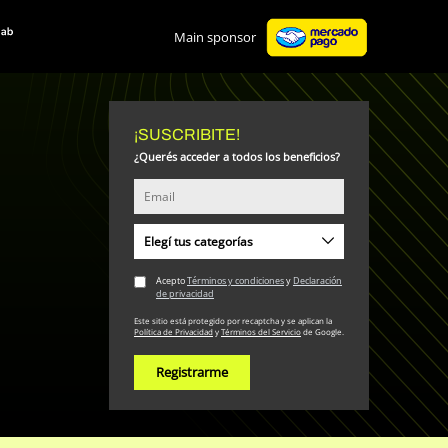
Main sponsor
¡SUSCRIBITE!
¿Querés acceder a todos los beneficios?
Elegí tus categorías
Accesorios
Acepto
Términos y condiciones
y
Declaración
Belleza
de privacidad
Calzado
Este sitio está protegido por recaptcha y se aplican la
Indumentaria
Política de Privacidad
y
Términos del Servicio
de Google.
Registrarme