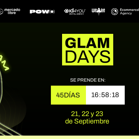
SE PRENDE EN
16
58
16
45
DÍAS
:
:
21, 22 y 23
de Septiembre