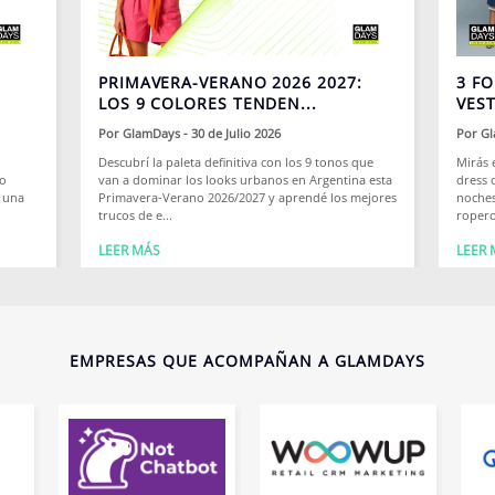
PRIMAVERA-VERANO 2026 2027:
3 F
LOS 9 COLORES TENDEN...
VEST
Por
GlamDays
- 30 de Julio 2026
Por
Gl
Descubrí la paleta definitiva con los 9 tonos que
Mirás e
no
van a dominar los looks urbanos en Argentina esta
dress 
a una
Primavera-Verano 2026/2027 y aprendé los mejores
noches
trucos de e...
ropero
LEER MÁS
LEER 
EMPRESAS QUE ACOMPAÑAN A GLAMDAYS