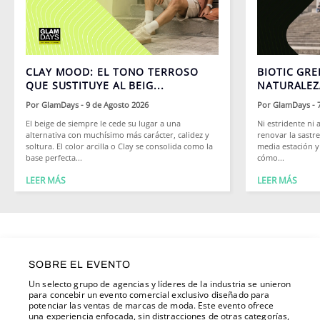
CLAY MOOD: EL TONO TERROSO
BIOTIC GRE
QUE SUSTITUYE AL BEIG...
NATURALEZA
Por
GlamDays
- 9 de Agosto 2026
Por
GlamDays
- 
El beige de siempre le cede su lugar a una
Ni estridente ni 
alternativa con muchísimo más carácter, calidez y
renovar la sastre
soltura. El color arcilla o Clay se consolida como la
media estación 
base perfecta...
cómo...
LEER MÁS
LEER MÁS
SOBRE EL EVENTO
Un selecto grupo de agencias y líderes de la industria se unieron
para concebir un evento comercial exclusivo diseñado para
potenciar las ventas de marcas de moda. Este evento ofrece
una experiencia enfocada, sin distracciones de otras categorías,