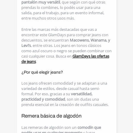
pantalón muy versátil
, que según con qué otras
prendas lo combines, lo podés usar para una
salida, para el trabajo, para un evento informal,
entre muchos otros usos más.
Entre las marcas más destacadas que vas a
encontrar este GlamDays para comprar jeans con
descuentos, se encuentran
Macowens, Wanama, y
Levi’s
, entre otras. Los jeans en tonos clásicos
como azul oscuro o negro se pueden combinar con
casi cualquier cosa. Busca en
GlamDays las ofertas
de jeans
.
¿Por qué elegir jeans?
Los jeans ofrecen comodidad y se adaptan a una
variedad de estilos, desde casual hasta semi-
formal. Por eso, gracias a su
versatilidad,
practicidad y comodidad
, son sin dudas una
prenda esencial en la creación de outfits casuales.
Remera básica de algodón
Las remeras de algodón son un
comodín que
podés usar en cualquier momento
y lugar,