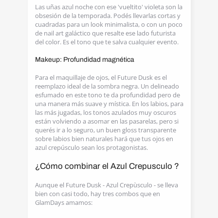
Las uñas azul noche con ese 'vueltito' violeta son la
obsesión de la temporada. Podés llevarlas cortas y
cuadradas para un look minimalista, o con un poco
de nail art galáctico que resalte ese lado futurista
del color. Es el tono que te salva cualquier evento.
Makeup: Profundidad magnética
Para el maquillaje de ojos, el Future Dusk es el
reemplazo ideal de la sombra negra. Un delineado
esfumado en este tono te da profundidad pero de
una manera más suave y mística. En los labios, para
las más jugadas, los tonos azulados muy oscuros
están volviendo a asomar en las pasarelas, pero si
querés ir a lo seguro, un buen gloss transparente
sobre labios bien naturales hará que tus ojos en
azul crepúsculo sean los protagonistas.
¿Cómo combinar el Azul Crepusculo ?
Aunque el Future Dusk - Azul Crepùsculo - se lleva
bien con casi todo, hay tres combos que en
GlamDays amamos: