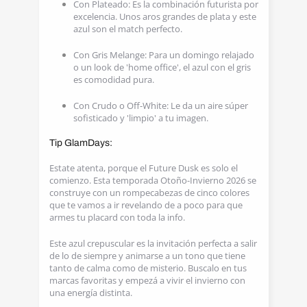
Con Plateado: Es la combinación futurista por
excelencia. Unos aros grandes de plata y este
azul son el match perfecto.
Con Gris Melange: Para un domingo relajado
o un look de 'home office', el azul con el gris
es comodidad pura.
Con Crudo o Off-White: Le da un aire súper
sofisticado y 'limpio' a tu imagen.
Tip GlamDays:
Estate atenta, porque el Future Dusk es solo el
comienzo. Esta temporada Otoño-Invierno 2026 se
construye con un rompecabezas de cinco colores
que te vamos a ir revelando de a poco para que
armes tu placard con toda la info.
Este azul crepuscular es la invitación perfecta a salir
de lo de siempre y animarse a un tono que tiene
tanto de calma como de misterio. Buscalo en tus
marcas favoritas y empezá a vivir el invierno con
una energía distinta.