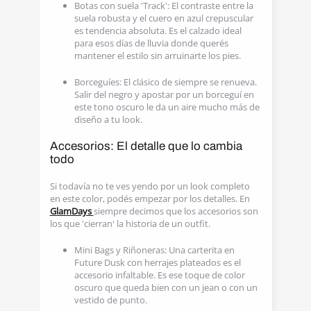
Botas con suela 'Track': El contraste entre la
suela robusta y el cuero en azul crepuscular
es tendencia absoluta. Es el calzado ideal
para esos días de lluvia donde querés
mantener el estilo sin arruinarte los pies.
Borceguíes: El clásico de siempre se renueva.
Salir del negro y apostar por un borceguí en
este tono oscuro le da un aire mucho más de
diseño a tu look.
Accesorios: El detalle que lo cambia
todo
Si todavía no te ves yendo por un look completo
en este color, podés empezar por los detalles. En
GlamDays
siempre decimos que los accesorios son
los que 'cierran' la historia de un outfit.
Mini Bags y Riñoneras: Una carterita en
Future Dusk con herrajes plateados es el
accesorio infaltable. Es ese toque de color
oscuro que queda bien con un jean o con un
vestido de punto.