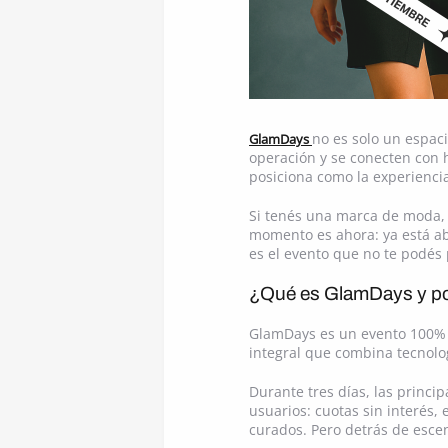
no es solo un espac
GlamDays
operación y se conecten con 
posiciona como la experienci
Si tenés una marca de moda, b
momento es ahora: ya está ab
es el evento que no te podés 
¿Qué es GlamDays y por
GlamDays es un evento 100% o
integral que combina tecnolo
Durante tres días, las princ
usuarios: cuotas sin interés, 
curados. Pero detrás de esc