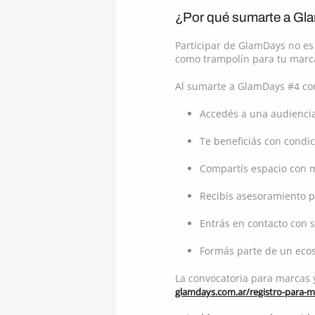
¿Por qué sumarte a G
Participar de GlamDays no es 
como trampolín para tu marca
Al sumarte a GlamDays #4 c
Accedés a una audiencia 
Te beneficiás con condic
Compartís espacio con m
Recibís asesoramiento p
Entrás en contacto con 
Formás parte de un ecos
La convocatoria para marcas y
glamdays.com.ar/registro-para-m