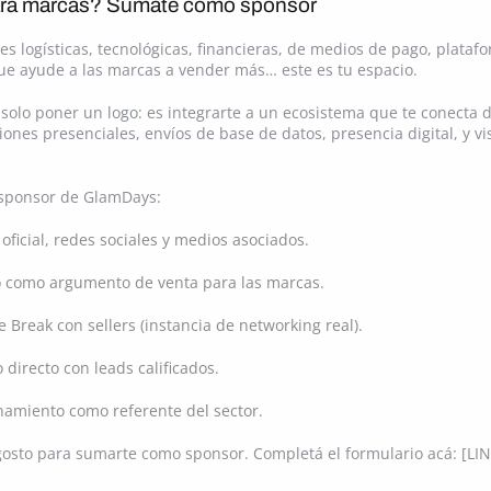
ara marcas? Sumate como sponsor
es logísticas, tecnológicas, financieras, de medios de pago, plataf
ue ayude a las marcas a vender más… este es tu espacio.
solo poner un logo: es integrarte a un ecosistema que te conecta 
ones presenciales, envíos de base de datos, presencia digital, y vis
o sponsor de GlamDays:
 oficial, redes sociales y medios asociados.
io como argumento de venta para las marcas.
e Break con sellers (instancia de networking real).
directo con leads calificados.
amiento como referente del sector.
agosto para sumarte como sponsor. Completá el formulario acá: [