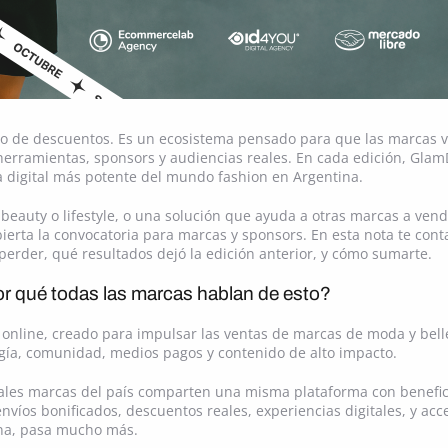
io de descuentos. Es un ecosistema pensado para que las marcas 
herramientas, sponsors y audiencias reales. En cada edición, Glam
a digital más potente del mundo fashion en Argentina.
eauty o lifestyle, o una solución que ayuda a otras marcas a vende
ierta la convocatoria para marcas y sponsors. En esta nota te co
perder, qué resultados dejó la edición anterior, y cómo sumarte.
 qué todas las marcas hablan de esto?
nline, creado para impulsar las ventas de marcas de moda y belle
gía, comunidad, medios pagos y contenido de alto impacto.
ipales marcas del país comparten una misma plataforma con benefici
envíos bonificados, descuentos reales, experiencias digitales, y ac
ena, pasa mucho más.